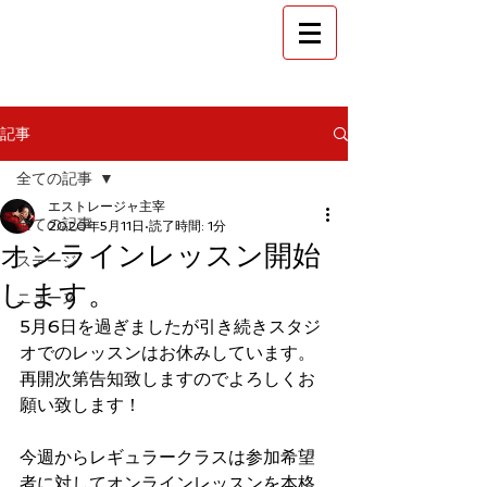
​金沢 フラメンコ教室
スタジオ エストレージャ
記事
全ての記事
エストレージャ主宰
全ての記事
2020年5月11日
読了時間: 1分
オンラインレッスン開始
ステージ
します。
ニュース
5月6日を過ぎましたが引き続きスタジ
オでのレッスンはお休みしています。
再開次第告知致しますのでよろしくお
願い致します！
今週からレギュラークラスは参加希望
者に対してオンラインレッスンを本格