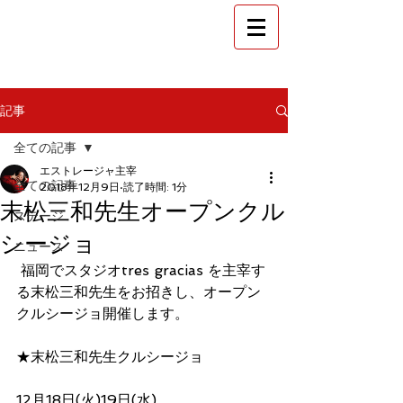
​金沢 フラメンコ教室
スタジオ エストレージャ
記事
全ての記事
エストレージャ主宰
全ての記事
2018年12月9日
読了時間: 1分
末松三和先生オープンクル
ステージ
シージョ
ニュース
 福岡でスタジオtres gracias を主宰す
る末松三和先生をお招きし、オープン
クルシージョ開催します。
★末松三和先生クルシージョ
12月18日(火)19日(水)