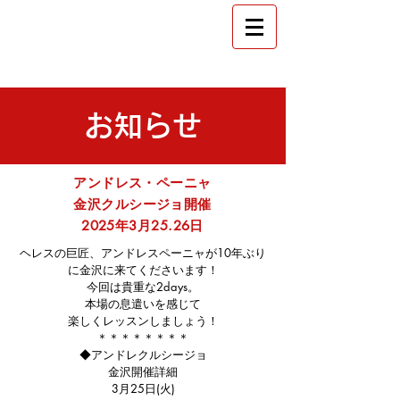
​金沢 フラメンコ教室
スタジオ エストレージャ
​お知らせ
アンドレス・ペーニ
ャ
金沢クルシージョ開催
2025年3月25.26日
ヘレスの巨匠、アンドレスペーニャが10年ぶり
に
金沢に来てくださいます！
今回は貴重な2days。
本場の息遣いを感じて
楽しくレッスンしましょう！
＊＊＊＊＊＊＊＊
◆アンドレクルシージョ
金沢開催詳細
3月25日(火)