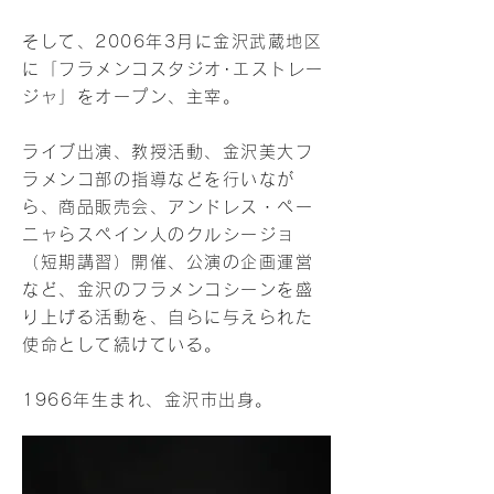
そして、2006年3月に金沢武蔵地区
に「フラメンコスタジオ･エストレー
ジャ」をオープン、主宰。
ライブ出演、教授活動、金沢美大フ
ラメンコ部の指導などを行いなが
ら、商品販売会、アンドレス・ペー
ニャらスペイン人のクルシージョ
（短期講習）開催、公演の企画運営
など、金沢のフラメンコシーンを盛
り上げる活動を、自らに与えられた
使命として続けている。
1966年生まれ、金沢市出身。